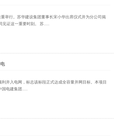
隆重举行。苏华建设集团董事长宋小华出席仪式并为分公司揭
一重要时刻。 苏......
发电
6机位顺利并入电网，标志该标段正式达成全容量并网目标。本项目
集团......