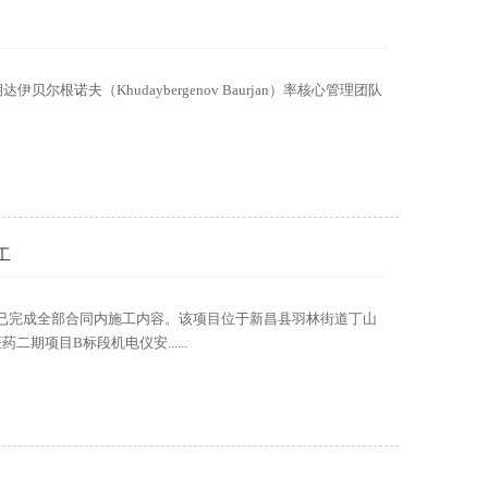
达伊贝尔根诺夫（Khudaybergenov Baurjan）率核心管理团队
工
已完成全部合同内施工内容。该项目位于新昌县羽林街道丁山
项目B标段机电仪安......